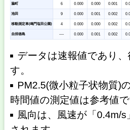
脇町
6
0.000
0.000
0.001
0.
池田
9
0.000
0.001
0.002
0.
移動測定車(鳴門塩田公園)
4
0.000
0.000
0.002
0.
自排徳島
----
0.000
0.001
0.002
0.
データは速報値であり、
す。
PM2.5(微小粒子状物質
時間値の測定値は参考値で
風向は、風速が「0.4m/
されます。