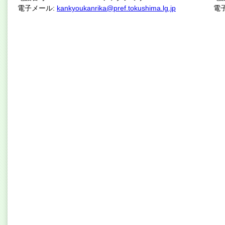
電子メール:
kankyoukanrika@pref.tokushima.lg.jp
電