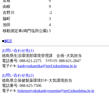
鷲敷
0
由岐
9
吉野川
-2
脇町
3
池田
4
移動測定車(鳴門塩田公園)
5
■
解説
お問い合わせ先(1)
徳島県生活環境部環境管理課 企画･大気担当
電話番号: 088-621-2275 ﾌｧｸｼﾐﾘ: 088-621-2847
電子ﾒｰﾙ:
kankyoukanrika@pref.tokushima.lg.jp
お問い合わせ先(2)
徳島県立保健製薬環境ｾﾝﾀｰ大気環境担当
電話番号: 088-625-7506
電子ﾒｰﾙ:
hokenseiyakukankyousenta@pref.tokushima.lg.jp