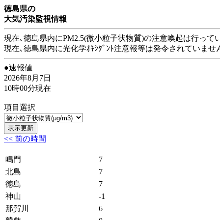
徳島県の
大気汚染監視情報
現在､徳島県内にPM2.5(微小粒子状物質)の注意喚起は行って
現在､徳島県内に光化学ｵｷｼﾀﾞﾝﾄ注意報等は発令されていませ
●速報値
2026年8月7日
10時00分現在
項目選択
<< 前の時間
鳴門
7
北島
7
徳島
7
神山
-1
那賀川
6