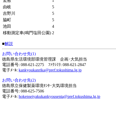
鷲敷
1
由岐
5
吉野川
5
脇町
5
池田
4
移動測定車(鳴門塩田公園)
2
■
解説
お問い合わせ先(1)
徳島県生活環境部環境管理課 企画･大気担当
電話番号: 088-621-2275 ﾌｧｸｼﾐﾘ: 088-621-2847
電子ﾒｰﾙ:
kankyoukanrika@pref.tokushima.lg.jp
お問い合わせ先(2)
徳島県立保健製薬環境ｾﾝﾀｰ大気環境担当
電話番号: 088-625-7506
電子ﾒｰﾙ:
hokenseiyakukankyousenta@pref.tokushima.lg.jp