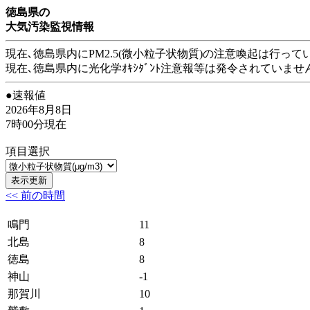
徳島県の
大気汚染監視情報
現在､徳島県内にPM2.5(微小粒子状物質)の注意喚起は行って
現在､徳島県内に光化学ｵｷｼﾀﾞﾝﾄ注意報等は発令されていませ
●速報値
2026年8月8日
7時00分現在
項目選択
<< 前の時間
鳴門
11
北島
8
徳島
8
神山
-1
那賀川
10